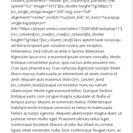
content_placement=”middle”][vc_column][la_parallax_row
speed=”0.2″ image=”1912″][la_divider height=”lg:580px;”]
[vc_single_image image=”330″ img_size=”full”
alignment=”center” onclick=”custom_link” el_class=”la-popup
single-big-playicon”
link=”https://player.vimeo.com/video/172601404?autoplay=1″]
[/vc_column][/vc_row][vc_row][vc_column][la_divider
height=”lg:50px;”][vc_column_text]Class aptent taciti sociosqu
ad litora torquent per conubia nostra, per inceptos
himenaeos. Sed rutrum at ante in lacinia. Maecenas
dignissim lacus orci, a euismod ipsum ornare convallis. Morbi
tristique consectetur purus, quis cursus ante posuere nec.
Cras quis pharetra ex. Cras vehicula dignissim suscipit. Etiam
libero massa, malesuada ac elementum sit amet, viverra id
ante. Aliquam quis maximus dolor.[/vc_column_text]
[vc_column_text]Quisque consectetur nunc eu rutrum
ullamcorper. Morbi eget euismod tellus. Quisque facilisis
tristique justo, non congue magna vulputate ut. Nulla ut
tempus purus. Mauris et commodo metus. Pellentesque
habitant morbi tristique senectus et netus et malesuada
fames ac turpis egestas. Aliquam ullamcorper magna diam, ut
pulvinar tortor mollis eget. Praesent ultrices tellus eget
scelerisque tincidunt. Mauris ut odio dui. Etiam eu ornare
ligula, vitae venenatis nulla. Duis scelerisque feugiat nunc, ac