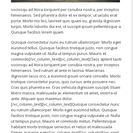
sociosqu ad litora torquent per conubia nostra, per inceptos
himenaeos. Sed pharetra dolor et ex tempor, ut iaculis erat
porta. Morbi nisi leo, laoreet quis quam eu, gravida dignissim
turpis. Morbi lobortis dui est, id suscipit ipsum pellentesque a.
Quisque facilisis lorem quam.
Quisque consectetur nunc eu rutrum ullamcorper. Morbi eget
euismod tellus. Quisque facilisis tristique justo, non congue
magna vulputate ut. Nulla ut tempus purus. Mauris et
commodo[/vc_column_text][vc_column_text]Class aptent taciti
sociosqu ad litora torquent per conubia nostra, per inceptos
himenaeos. Sed rutrum at ante in lacinia. Maecenas
dignissim lacus orci, a euismod ipsum ornare convallis. Morbi
tristique consectetur purus, quis cursus ante posuere nec.
Cras quis pharetra ex. Cras vehicula dignissim suscipit. Etiam
libero massa, malesuada ac elementum sit amet, viverra id
ante. Aliquam quis maximus dolor.
[/vc_column_text][vc_column_text]Quisque consectetur nunc
eu rutrum ullamcorper. Morbi eget euismod tellus. Quisque
facilisis tristique justo, non congue magna vulputate ut. Nulla
ut tempus purus. Mauris et commodo metus. Pellentesque
habitant morbi tristique senectus et netus et malesuada
fames ac turpis eges[/vc_column_text][/vc_column][/vc_row]