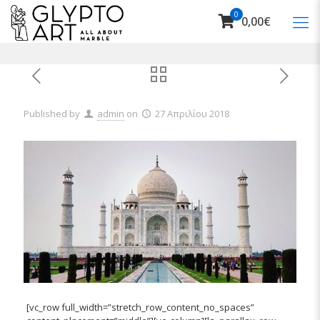
0
0,00€
Published by
admin
on
27 Απριλίου 2018
[vc_row full_width=”stretch_row_content_no_spaces”