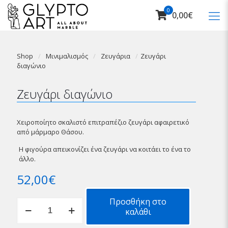
0
0,00€
Shop
/
Μινιμαλισμός
/
Ζευγάρια
/
Ζευγάρι
διαγώνιο
Ζευγάρι διαγώνιο
Χειροποίητο σκαλιστό επιτραπέζιο ζευγάρι αφαιρετικό
από μάρμαρο Θάσου.
Η φιγούρα απεικονίζει ένα ζευγάρι να κοιτάει το ένα το
άλλο.
52,00
€
Προσθήκη στο
Ζευγάρι
καλάθι
διαγώνιο
ποσότητα