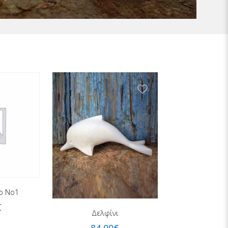
ο Νο1
€
Δελφίνι