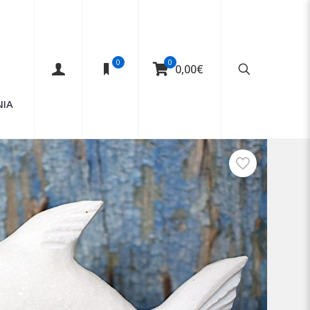
0
0
0,00€
ΝΙΑ