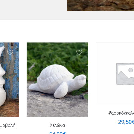
Ψαροκόκκαλ
29,50
μμοβολή
Χελώνα