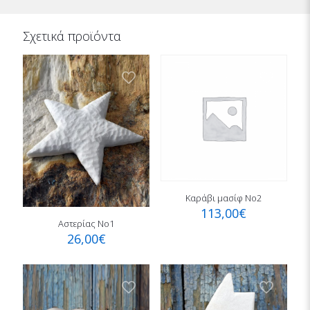
Σχετικά προϊόντα
Καράβι μασίφ Νο2
113,00
€
Αστερίας Νο1
26,00
€