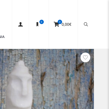
0
0
0,00€
ΝΙΑ