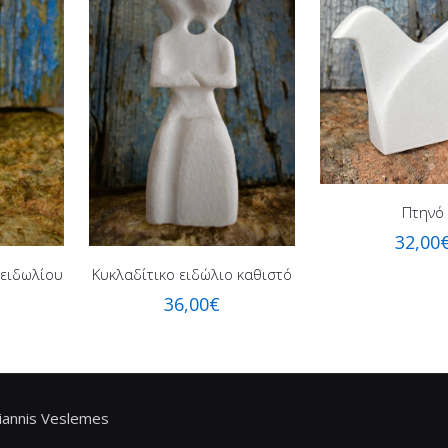
Πτηνό
32,00
 ειδωλίου
Κυκλαδίτικο ειδώλιο καθιστό
36,00
€
iannis Veslemes