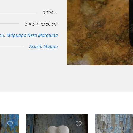
0,700 κ.
5 × 5 × 19,50 cm
ου
,
Μάρμαρο Νero Μarquina
Λευκό
,
Μαύρο