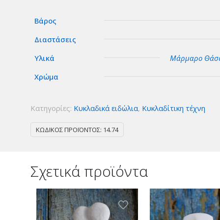
ειδώλιο
με
Βάρος
κοτσίδα
Διαστάσεις
ποσότητα
Υλικά
Μάρμαρο Θάσ
Χρώμα
Κατηγορίες:
Κυκλαδικά ειδώλια
,
Κυκλαδίτικη τέχνη
ΚΩΔΙΚΌΣ ΠΡΟΪΌΝΤΟΣ:
14.74
Σχετικά προϊόντα