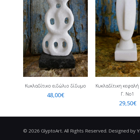
Κυκλαδίτικο ειδώλιο δίδυμο
Κυκλαδίτικη κεφαλή
Γ. Νο1
48,00
€
29,50
€
©
2026 GlyptoArt. All Rights Reserved. Designed by
Y