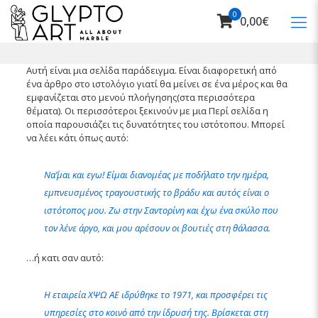
0
0,00€
Αυτή είναι μια σελίδα παράδειγμα. Είναι διαφορετική από
ένα άρθρο στο ιστολόγιο γιατί θα μείνει σε ένα μέρος και θα
εμφανίζεται στο μενού πλοήγησης(στα περισσότερα
θέματα). Οι περισσότεροι ξεκινούν με μια Περί σελίδα η
οποία παρουσιάζει τις δυνατότητες του ιστότοπου. Μπορεί
να λέει κάτι όπως αυτό:
Να΄’μαι και εγω! Είμαι διανομέας με ποδήλατο την ημέρα,
εμπνευσμένος τραγουστικής το βράδυ και αυτός είναι ο
ιστότοπος μου. Ζω στην Σαντορίνη και έχω ένα σκύλο που
τον λένε άργο, και μου αρέσουν οι βουτιές στη θάλασσα.
…ή κατι σαν αυτό:
Η εταιρεία ΧΨΩ ΑΕ ιδρύθηκε το 1971, και προσφέρει τις
υπηρεσίες στο κοινό από την ίδρυσή της. Βρίσκεται στη