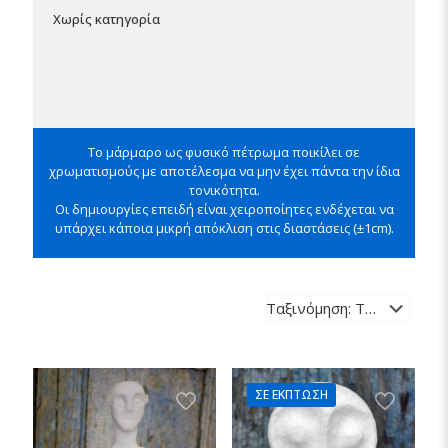
Χωρίς κατηγορία
Το μάρμαρο ως φυσικό πέτρωμα ποικίλει σε
χρωματισμούς με αποτέλεσμα να μην έχει πάντα την ίδια
τονικότητα.
Οι δημιουργίες επειδή είναι χειροποίητες ενδέχεται να
υπάρχει κάποια μικρή απόκλιση στις διαστάσεις (±1cm).
ΣΕ ΈΚΠΤΩΣΗ